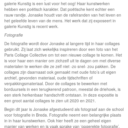
galerie Kunstig is een lust voor het oog! Haar kunstwerken
hebben een poëtisch karakter. Dat poëtische kent echter een
rauw randje. Jonaske houdt van de rafelranden van het leven en
het geleefde leven van de mens. Het werk dat zij exposeert in
galerie Kunstig is recent werk.
Fotografie
De fotografie wordt door Jonaske al langere tijd in haar collages
gebruikt. Zij laat zich wekelijks inspireren door een foto van het
Paris Collage Collective om tot een nieuwe collage te komen. Het
is voor haar een manier om zichzelf uit te dagen om met diverse
materialen te werken die ze zelf niet -zo snel- zou pakken. De
collages zijn daarnaast ook gemaakt met oude foto’s uit eigen
archief, gevonden materiaal, oude tijdschriften of
verpakkingsmateriaal. Door de collages te bewerken met
borduursels in een terugkerend patroon, meestal de driehoek, is
een sterk herkenbaar handschrift ontstaan. In deze expositie is
een groot aantal collages te zien uit 2020 en 2021.
Begin dit jaar is Jonaske afgestudeerd als fotograaf aan de school
voor fotografie in Breda. Fotografie neemt een belangrijke plaats
in in haar kunstwerken. Ook hier heeft ze een geheel eigen
manier van werken en is vaak sprake van ‘opgerekte fotografie’.