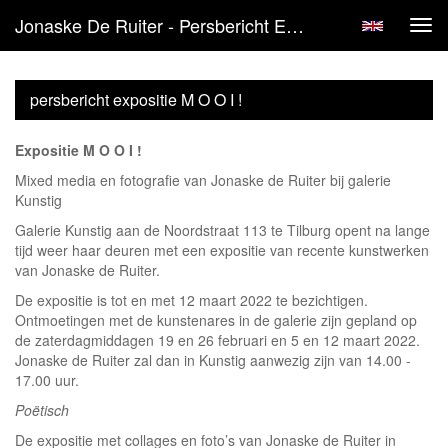
Jonaske De Ruiter - Persbericht Expositie M O O I !
Tog
navi
persbericht expositie M O O I !
Expositie M O O I !
Mixed media en fotografie van Jonaske de Ruiter bij galerie
Kunstig
Galerie Kunstig aan de Noordstraat 113 te Tilburg opent na lange
tijd weer haar deuren met een expositie van recente kunstwerken
van Jonaske de Ruiter.
De expositie is tot en met 12 maart 2022 te bezichtigen.
Ontmoetingen met de kunstenares in de galerie zijn gepland op
de zaterdagmiddagen 19 en 26 februari en 5 en 12 maart 2022.
Jonaske de Ruiter zal dan in Kunstig aanwezig zijn van 14.00 -
17.00 uur.
Poëtisch
De expositie met collages en foto’s van Jonaske de Ruiter in