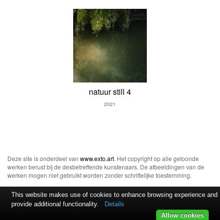
natuur still 4
2021
Deze site is onderdeel van
www.exto.art
. Het copyright op alle getoonde
werken berust bij de desbetreffende kunstenaars. De afbeeldingen van de
werken mogen niet gebruikt worden zonder schriftelijke toestemming.
This website makes use of cookies to enhance browsing experience and
provide additional functionality.
Details
Allow cookies