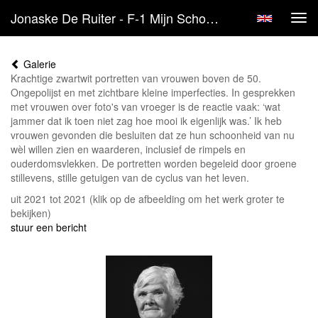
Jonaske De Ruiter - F-1 Mijn Schoonheid Zie Ik Nu - Een Serie Krachtige Vrouwenportretten
Tog
navi
Galerie
Krachtige zwartwit portretten van vrouwen boven de 50.
Ongepolijst en met zichtbare kleine imperfecties. In gesprekken
met vrouwen over foto's van vroeger is de reactie vaak: ‘wat
jammer dat ik toen niet zag hoe mooi ik eigenlijk was.’ Ik heb
vrouwen gevonden die besluiten dat ze hun schoonheid van nu
wèl willen zien en waarderen, inclusief de rimpels en
ouderdomsvlekken. De portretten worden begeleid door groene
stillevens, stille getuigen van de cyclus van het leven.
uit 2021 tot 2021
(klik op de afbeelding om het werk groter te
bekijken)
stuur een bericht