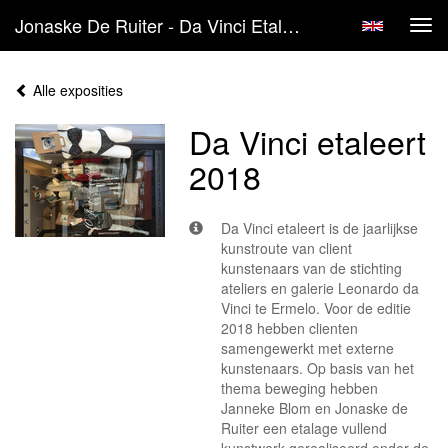
Jonaske De Ruiter - Da Vinci Etaleert 2018
Tog
navi
Alle exposities
Da Vinci etaleert
2018
Da Vinci etaleert is de jaarlijkse
kunstroute van client
kunstenaars van de stichting
ateliers en galerie Leonardo da
Vinci te Ermelo. Voor de editie
2018 hebben clienten
samengewerkt met externe
kunstenaars. Op basis van het
thema beweging hebben
Janneke Blom en Jonaske de
Ruiter een etalage vullend