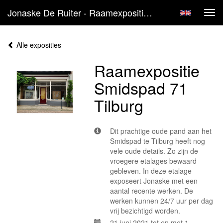
Jonaske De Ruiter - Raamexpositie Smidspad 71 Tilburg
Tog
navi
Alle exposities
Raamexpositie
Smidspad 71
Tilburg
Dit prachtige oude pand aan het
Smidspad te Tilburg heeft nog
vele oude details. Zo zijn de
vroegere etalages bewaard
gebleven. In deze etalage
exposeert Jonaske met een
aantal recente werken. De
werken kunnen 24/7 uur per dag
vrij bezichtigd worden.
21 juni 2021 tot en met 1