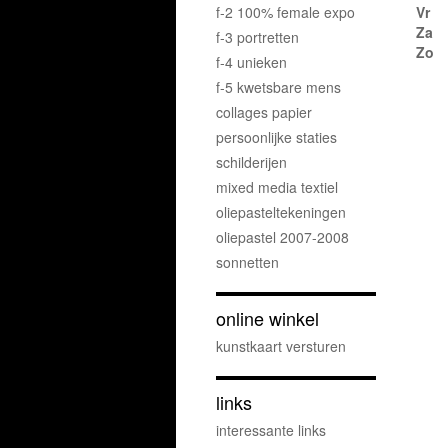
f-2 100% female expo
Vr
Za
f-3 portretten
Zo
f-4 unieken
f-5 kwetsbare mens
collages papier
persoonlijke staties
schilderijen
mixed media textiel
oliepasteltekeningen
oliepastel 2007-2008
sonnetten
online winkel
kunstkaart versturen
links
interessante links