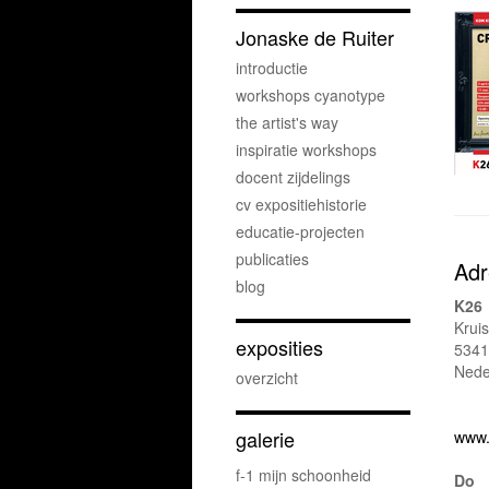
Jonaske de Ruiter
introductie
workshops cyanotype
the artist's way
inspiratie workshops
docent zijdelings
cv expositiehistorie
educatie-projecten
publicaties
Adr
blog
K26
Kruis
exposities
534
Nede
overzicht
galerie
www.
f-1 mijn schoonheid
Do