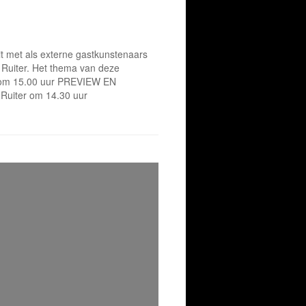
it met als externe gastkunstenaars
Ruiter. Het thema van deze
5 om 15.00 uur PREVIEW EN
uiter om 14.30 uur