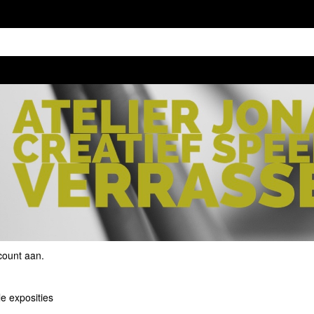
count aan
.
le exposities