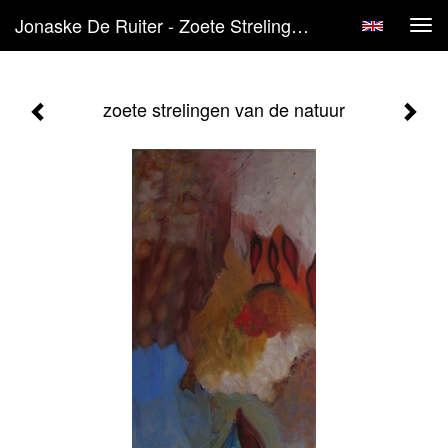
Jonaske De Ruiter - Zoete Strelingen Van De Natuur
Tog
navi
zoete strelingen van de natuur