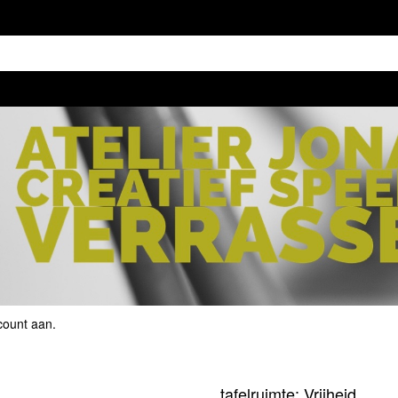
count aan
.
tafelruimte: Vrijheid