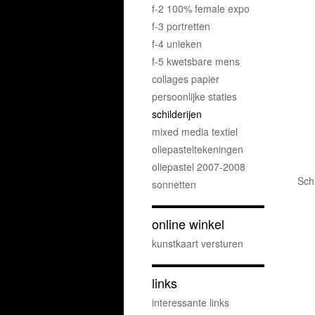
f-2 100% female expo
f-3 portretten
f-4 unieken
f-5 kwetsbare mens
collages papier
persoonlijke staties
schilderijen
mixed media textiel
oliepasteltekeningen
oliepastel 2007-2008
Sch
sonnetten
online winkel
kunstkaart versturen
links
interessante links