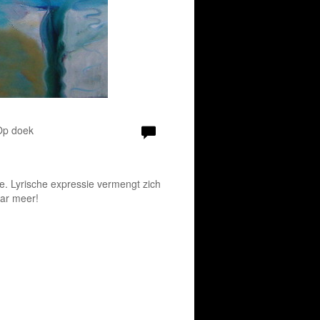
 Op doek
le. Lyrische expressie vermengt zich
aar meer!