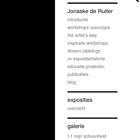
Jonaske de Ruiter
introductie
workshops cyanotype
the artist's way
inspiratie workshops
docent zijdelings
cv expositiehistorie
educatie-projecten
publicaties
blog
exposities
overzicht
galerie
f-1 mijn schoonheid