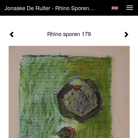
Jonaske De Ruiter - Rhino Sporen 179
Tog
navi
Rhino sporen 179