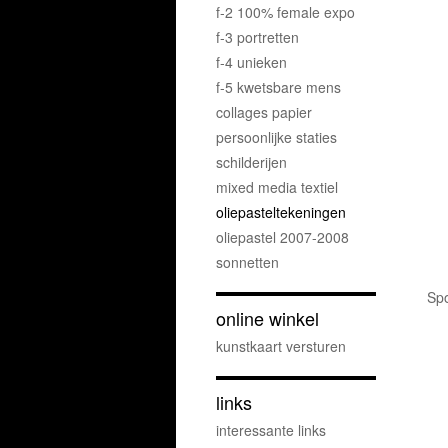
f-2 100% female expo
f-3 portretten
f-4 unieken
f-5 kwetsbare mens
collages papier
persoonlijke staties
schilderijen
mixed media textiel
oliepasteltekeningen
oliepastel 2007-2008
sonnetten
Spo
online winkel
kunstkaart versturen
links
interessante links