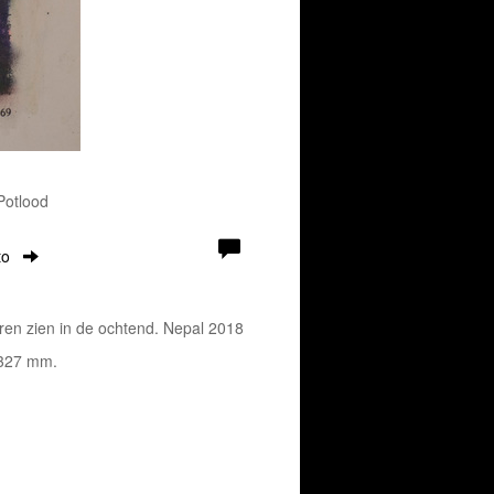
 Potlood
to
oren zien in de ochtend. Nepal 2018
x 327 mm.