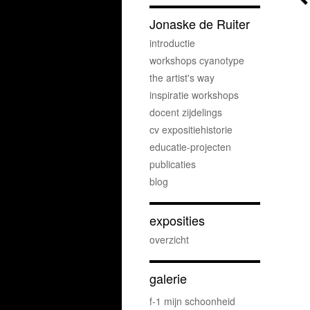
Jonaske de Ruiter
introductie
workshops cyanotype
the artist's way
inspiratie workshops
docent zijdelings
cv expositiehistorie
educatie-projecten
publicaties
blog
exposities
overzicht
galerie
f-1 mijn schoonheid