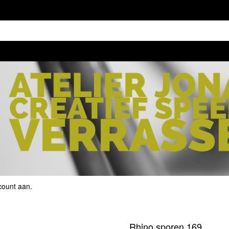
count aan
.
Rhino sporen 169