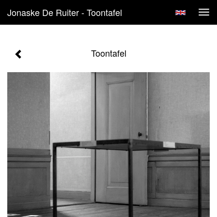
Jonaske De Ruiter - Toontafel
Tog
navi
Toontafel