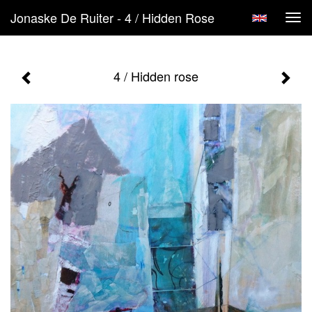
Jonaske De Ruiter - 4 / Hidden Rose
Tog
navi
4 / Hidden rose