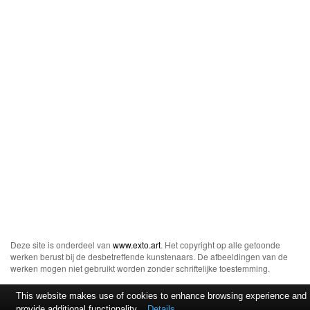
Deze site is onderdeel van
www.exto.art
. Het copyright op alle getoonde
werken berust bij de desbetreffende kunstenaars. De afbeeldingen van de
werken mogen niet gebruikt worden zonder schriftelijke toestemming.
This website makes use of cookies to enhance browsing experience and
provide additional functionality.
Details