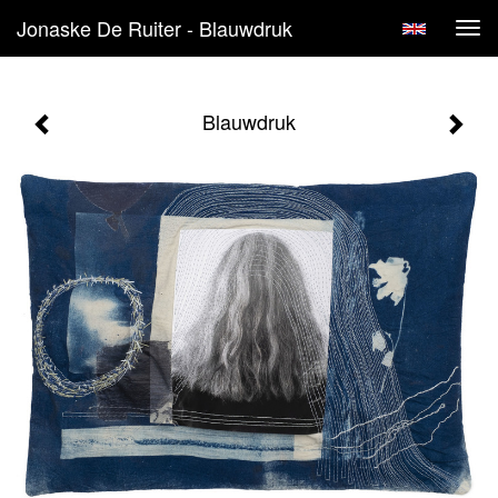
Jonaske De Ruiter - Blauwdruk
Tog
navi
Blauwdruk