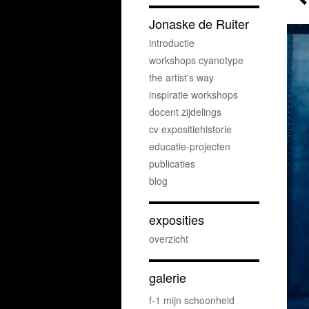
Jonaske de Ruiter
introductie
workshops cyanotype
the artist's way
inspiratie workshops
docent zijdelings
cv expositiehistorie
educatie-projecten
publicaties
blog
exposities
overzicht
galerie
f-1 mijn schoonheid