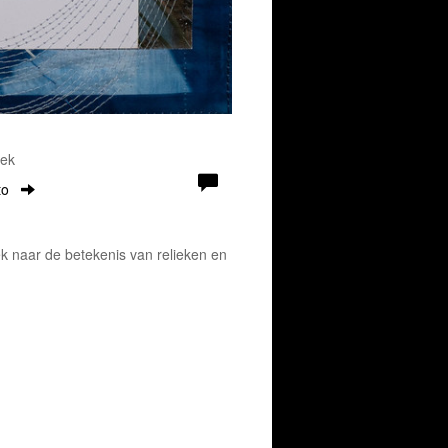
oek
to
k naar de betekenis van relieken en