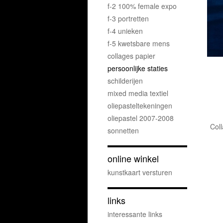
f-2 100% female expo
f-3 portretten
f-4 unieken
f-5 kwetsbare mens
collages papier
persoonlijke staties
schilderijen
mixed media textiel
oliepasteltekeningen
oliepastel 2007-2008
Coll
sonnetten
online winkel
kunstkaart versturen
links
interessante links