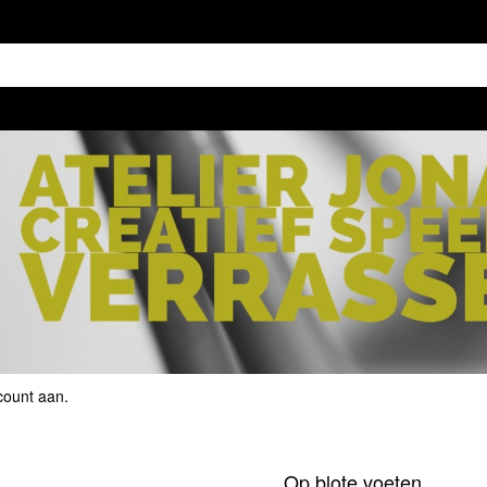
count aan
.
Op blote voeten