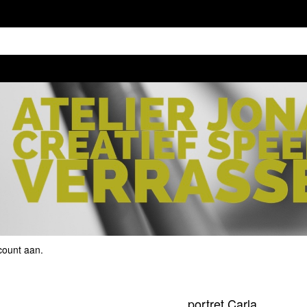
count aan
.
portret Carla