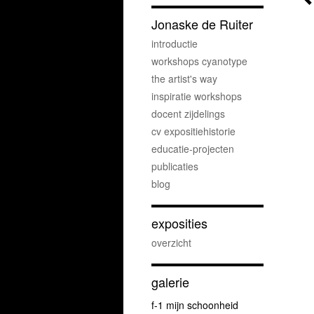
Jonaske de Ruiter
introductie
workshops cyanotype
the artist's way
inspiratie workshops
docent zijdelings
cv expositiehistorie
educatie-projecten
publicaties
blog
exposities
overzicht
galerie
f-1 mijn schoonheid