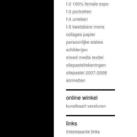
f-2 100% female expo
f-3 portretten
f-4 unieken
f-5 kwetsbare mens
collages papier
persoonlijke staties
schilderijen
mixed media textiel
oliepasteltekeningen
oliepastel 2007-2008
sonnetten
online winkel
kunstkaart versturen
links
interessante links