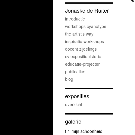
Jonaske de Ruiter
introductie
workshops cyanotype
the artist's way
inspiratie workshops
docent zijdelings
cv expositiehistorie
educatie-projecten
publicaties
blog
exposities
overzicht
galerie
f-1 mijn schoonheid