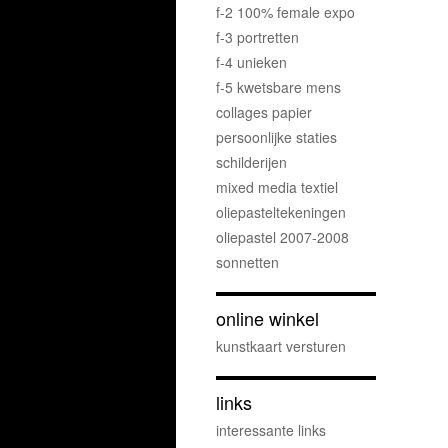
f-2 100% female expo
f-3 portretten
f-4 unieken
f-5 kwetsbare mens
collages papier
persoonlijke staties
schilderijen
mixed media textiel
oliepasteltekeningen
oliepastel 2007-2008
sonnetten
online winkel
kunstkaart versturen
links
interessante links