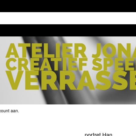
count aan
.
portret Han