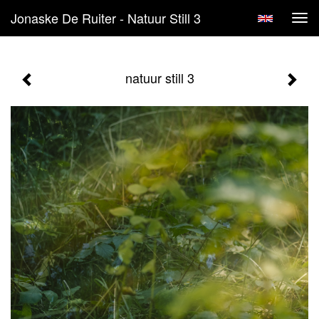
Jonaske De Ruiter - Natuur Still 3
Tog
navi
natuur still 3