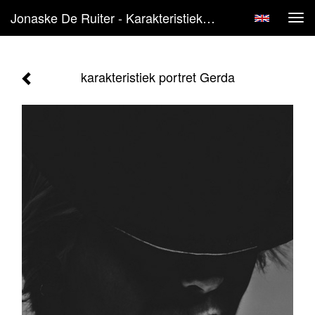
Jonaske De Ruiter - Karakteristiek Portret Gerda
Tog
navi
karakteristiek portret Gerda