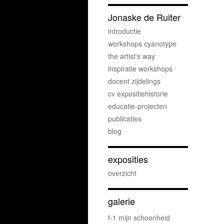
Jonaske de Ruiter
introductie
workshops cyanotype
the artist's way
inspiratie workshops
docent zijdelings
cv expositiehistorie
educatie-projecten
publicaties
blog
exposities
overzicht
galerie
f-1 mijn schoonheid