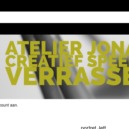
count aan
.
portret Jett