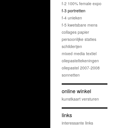
f-2 100% female expo
f-3 portretten
f-4 unieken
f-5 kwetsbare mens
collages papier
persoonlijke staties
schilderijen
mixed media textiel
oliepasteltekeningen
oliepastel 2007-2008
sonnetten
online winkel
kunstkaart versturen
links
interessante links