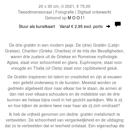
20 x 30 cm, © 2021, € 75,00
Tweedimensionaal | Fotografie | Digitaal onbewerkt
Getoond op
M O O I !
Stuur als kunstkaart
Vanaf € 2,95 excl. porto
De drie gratiën in een modern jasje. De (drie) Gratiën (Latijn:
Gratiae), Chariten (Grieks: Charites) of de trits der Bevalligheden,
waren drie zusters uit de Griekse en Romeinse mythologie.
Aglaia, staat voor schoonheid en glans. Euphrosyne, staat voor
vreugde en Thalia (of Cleta) staat voor (op)bloeiend geluk.
De Gratiën inspireren tot talent en creativiteit en zijn al eeuwen
een geliefd onderwerp in de kunsten. Meestal worden ze
gedrieën afgebeeld door naar elkaar toe te staan, de armen al
dan niet over elkaars schouders en de middelste van de drie
kunnen we helaas bijna nooit in het gezicht aankijken. Wie is zij
en hoe kijken de andere twee naar haar als zij zich omdraait?
Ik heb de vrijheid genomen om dedrie gratiën metaforisch te
verbeelden. De schoonheid van vergankelijkheid en de uitdaging
dat zo te verbeelden dat er teerheid ontstaat. Een eigenschap die