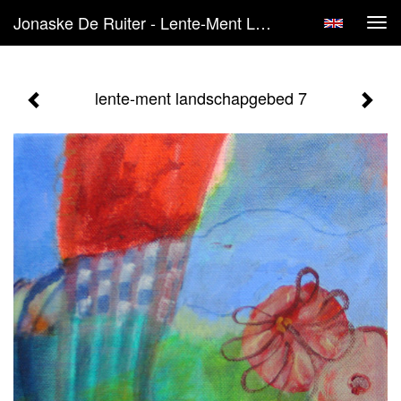
Jonaske De Ruiter - Lente-Ment Landschapgebed 7
Tog
navi
lente-ment landschapgebed 7