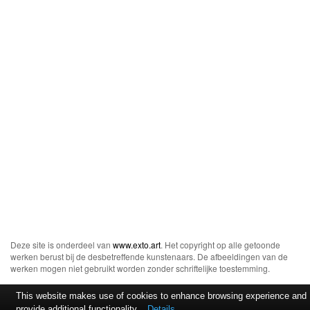
Deze site is onderdeel van
www.exto.art
. Het copyright op alle getoonde
werken berust bij de desbetreffende kunstenaars. De afbeeldingen van de
werken mogen niet gebruikt worden zonder schriftelijke toestemming.
This website makes use of cookies to enhance browsing experience and
provide additional functionality.
Details