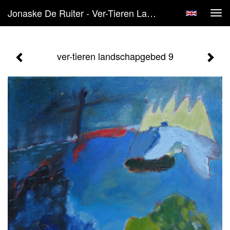
Jonaske De Ruiter - Ver-Tieren Landschapgebed 9
Tog
navi
ver-tieren landschapgebed 9