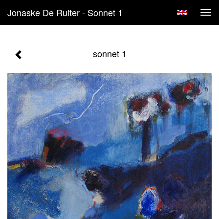
Jonaske De Ruiter - Sonnet 1
Tog
navi
sonnet 1