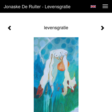
Jonaske De Ruiter - Levensgratie
Tog
navi
levensgratie