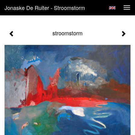
Jonaske De Ruiter - Stroomstorm
Tog
navi
stroomstorm