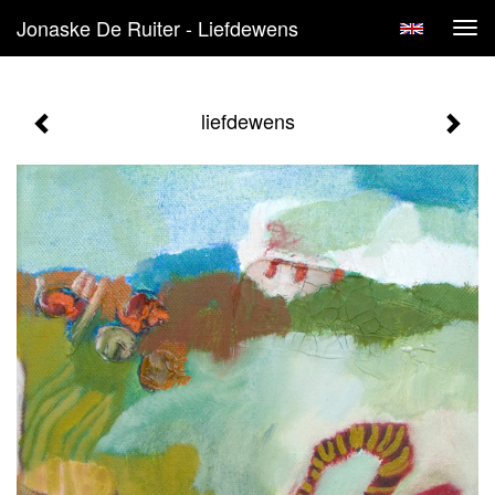
Jonaske De Ruiter - Liefdewens
Tog
navi
liefdewens