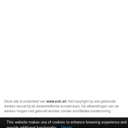
Deze site is onderdeel van
www.exto.art
. Het copyright op alle getoonde
werken berust bij de desbetreffende kunstenaars. De afbeeldingen van de
werken mogen niet gebruikt worden zonder schriftelijke toestemming.
This website makes use of cookies to enhance browsing experience and
provide additional functionality.
Details