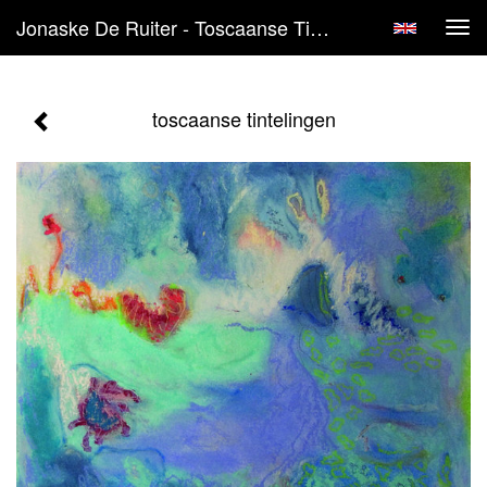
Jonaske De Ruiter - Toscaanse Tintelingen
Tog
navi
toscaanse tintelingen