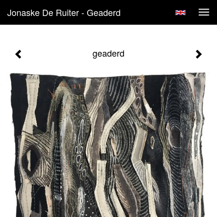
Jonaske De Ruiter - Geaderd
Tog
navi
geaderd