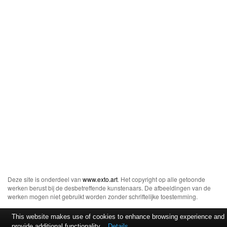
Deze site is onderdeel van
www.exto.art
. Het copyright op alle getoonde
werken berust bij de desbetreffende kunstenaars. De afbeeldingen van de
werken mogen niet gebruikt worden zonder schriftelijke toestemming.
This website makes use of cookies to enhance browsing experience and
provide additional functionality.
Details