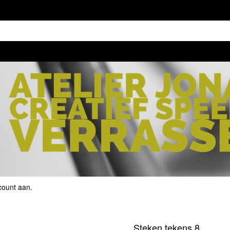
count aan
.
Steken tekens 8