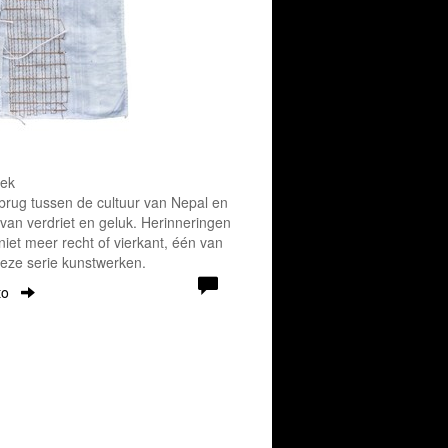
oek
rug tussen de cultuur van Nepal en
van verdriet en geluk. Herinneringen
iet meer recht of vierkant, één van
deze serie kunstwerken.
to