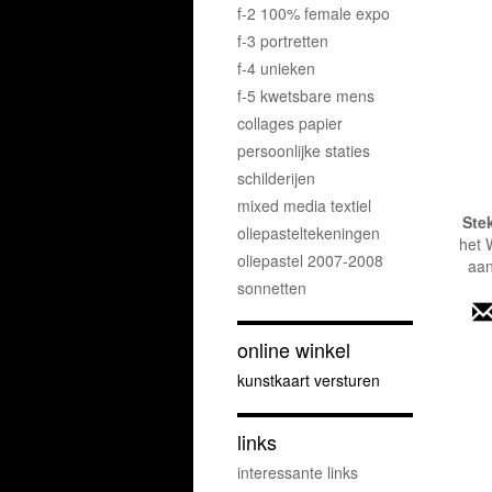
f-2 100% female expo
f-3 portretten
f-4 unieken
f-5 kwetsbare mens
collages papier
persoonlijke staties
schilderijen
mixed media textiel
Ste
oliepasteltekeningen
het 
oliepastel 2007-2008
aan
sonnetten
online winkel
kunstkaart versturen
links
interessante links