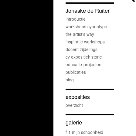
Jonaske de Ruiter
introductie
workshops cyanotype
the artist's way
inspiratie workshops
docent zijdelings
cv expositiehistorie
educatie-projecten
publicaties
blog
exposities
overzicht
galerie
f-1 mijn schoonheid