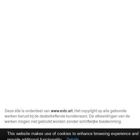
Deze site is onderdeel van
www.exto.art
. Het copyright op alle getoonde
werken berust bij de desbetreffende kunstenaars. De afbeeldingen van de
werken mogen niet gebruikt worden zonder schriftelijke toestemming.
This website makes use of cookies to enhance browsing experience and
provide additional functionality.
Details