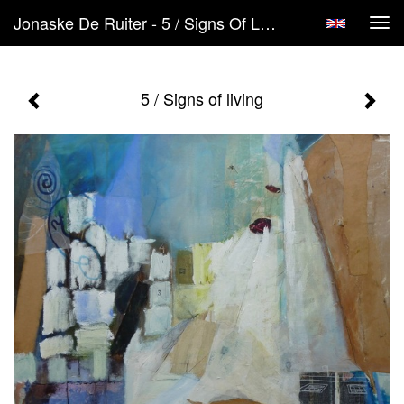
Jonaske De Ruiter - 5 / Signs Of Living
Tog
navi
5 / Signs of living