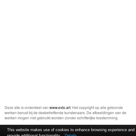
Deze site is onderdeel van
www.exto.art
. Het copyright op alle getoonde
werken berust bij de desbetreffende kunstenaars. De afbeeldingen van de
werken mogen niet gebruikt worden zonder schriftelijke toestemming.
This website makes use of cookies to enhance browsing experience and
provide additional functionality.
Details