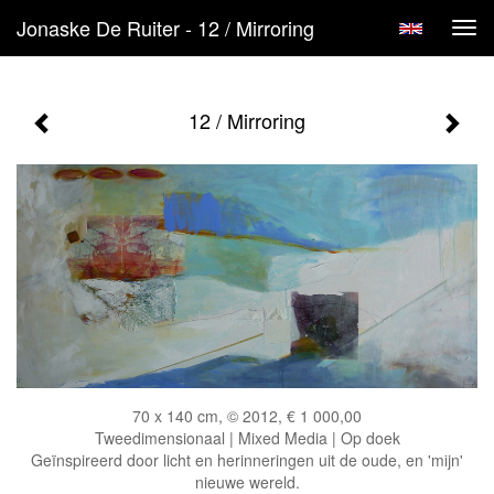
Jonaske De Ruiter - 12 / Mirroring
Tog
navi
12 / Mirroring
70 x 140 cm, © 2012, € 1 000,00
Tweedimensionaal | Mixed Media | Op doek
Geïnspireerd door licht en herinneringen uit de oude, en 'mijn'
nieuwe wereld.