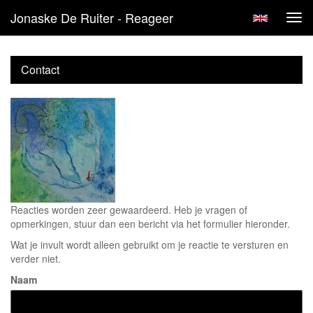
Jonaske De Ruiter - Reageer
Tog
navi
Contact
Reacties worden zeer gewaardeerd. Heb je vragen of
opmerkingen, stuur dan een bericht via het formulier hieronder.
Wat je invult wordt alleen gebruikt om je reactie te versturen en
verder niet.
Naam