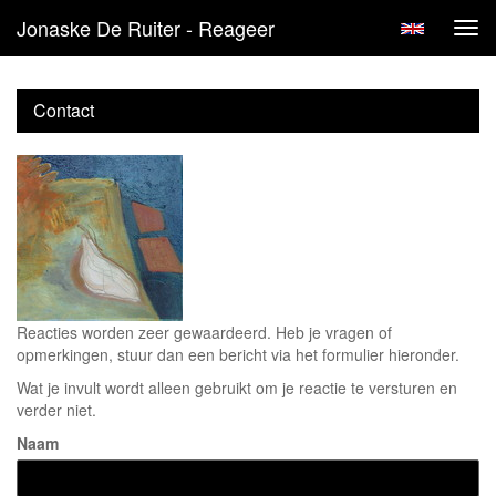
Jonaske De Ruiter - Reageer
Tog
navi
Contact
Reacties worden zeer gewaardeerd. Heb je vragen of
opmerkingen, stuur dan een bericht via het formulier hieronder.
Wat je invult wordt alleen gebruikt om je reactie te versturen en
verder niet.
Naam