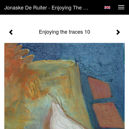
Jonaske De Ruiter - Enjoying The Traces 10
Tog
navi
Enjoying the traces 10