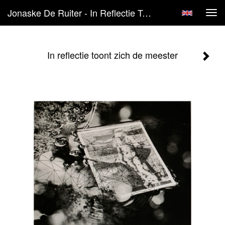
Jonaske De Ruiter - In Reflectie Toont Zich De Meester
Tog
navi
In reflectie toont zich de meester